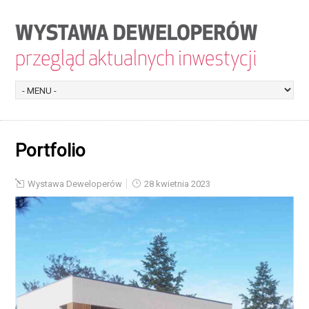
Portfolio
Wystawa Deweloperów
28 kwietnia 2023