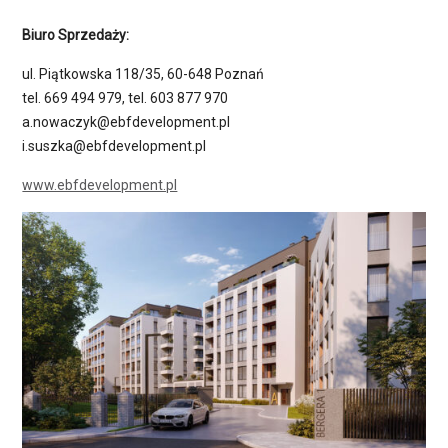
Biuro Sprzedaży:
ul. Piątkowska 118/35, 60-648 Poznań
tel. 669 494 979, tel. 603 877 970
a.nowaczyk@ebfdevelopment.pl
i.suszka@ebfdevelopment.pl
www.ebfdevelopment.pl