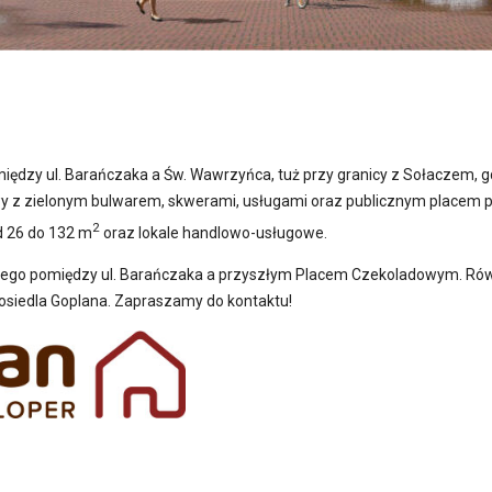
ędzy ul. Barańczaka a Św. Wawrzyńca, tuż przy granicy z Sołaczem, gdzi
y z zielonym bulwarem, skwerami, usługami oraz publicznym placem pr
2
d 26 do 132 m
oraz lokale handlowo-usługowe.
anego pomiędzy ul. Barańczaka a przyszłym Placem Czekoladowym. Rów
osiedla Goplana. Zapraszamy do kontaktu!