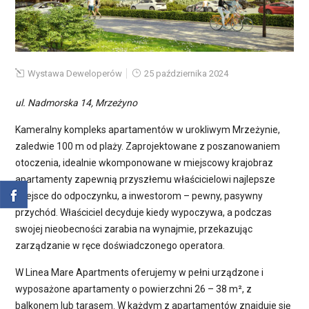
Wystawa Deweloperów
25 października 2024
ul. Nadmorska 14, Mrzeżyno
Kameralny kompleks apartamentów w urokliwym Mrzeżynie,
zaledwie 100 m od plaży. Zaprojektowane z poszanowaniem
otoczenia, idealnie wkomponowane w miejscowy krajobraz
apartamenty zapewnią przyszłemu właścicielowi najlepsze
miejsce do odpoczynku, a inwestorom – pewny, pasywny
przychód. Właściciel decyduje kiedy wypoczywa, a podczas
swojej nieobecności zarabia na wynajmie, przekazując
zarządzanie w ręce doświadczonego operatora.
W Linea Mare Apartments oferujemy w pełni urządzone i
wyposażone apartamenty o powierzchni 26 – 38 m², z
balkonem lub tarasem. W każdym z apartamentów znajduje się