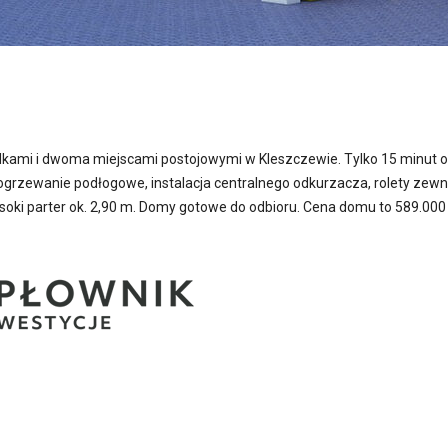
mi i dwoma miejscami postojowymi w Kleszczewie. Tylko 15 minut od 
rzewanie podłogowe, instalacja centralnego odkurzacza, rolety zewnęt
oki parter ok. 2,90 m. Domy gotowe do odbioru. Cena domu to 589.000 z