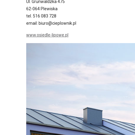
Ul. Grunwaldzka 475
62-064 Plewiska
tel. 516 083 728
email: biuro@cieplownik.pl
www.osiedle-lipowe.pl