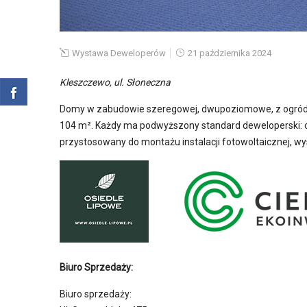
Wystawa Deweloperów
21 października 2024
Kleszczewo, ul. Słoneczna
Domy w zabudowie szeregowej, dwupoziomowe, z ogródka
104 m². Każdy ma podwyższony standard deweloperski: og
przystosowany do montażu instalacji fotowoltaicznej, wys
Biuro Sprzedaży:
Biuro sprzedaży: