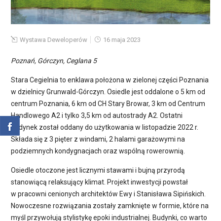
Wystawa Deweloperów
16 maja 2023
Poznań, Górczyn, Ceglana 5
Stara Cegielnia to enklawa położona w zielonej części Poznania
w dzielnicy Grunwald-Górczyn. Osiedle jest oddalone o 5 km od
centrum Poznania, 6 km od CH Stary Browar, 3 km od Centrum
Handlowego A2 i tylko 3,5 km od autostrady A2. Ostatni
budynek został oddany do użytkowania w listopadzie 2022 r.
Składa się z 3 pięter z windami, 2 halami garażowymi na
podziemnych kondygnacjach oraz wspólną rowerownią.
Osiedle otoczone jest licznymi stawami i bujną przyrodą
stanowiącą relaksujący klimat. Projekt inwestycji powstał
w pracowni cenionych architektów Ewy i Stanisława Sipińskich.
Nowoczesne rozwiązania zostały zamknięte w formie, które na
myśl przywołują stylistykę epoki industrialnej. Budynki, co warto