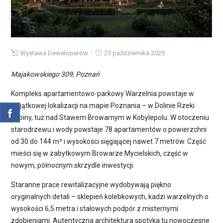
Wystawa Deweloperów
25 października 2025
Majakowskiego 309, Poznań
Kompleks apartamentowo-parkowy Warzelnia powstaje w
wyjątkowej lokalizacji na mapie Poznania – w Dolinie Rzeki
Cybiny, tuż nad Stawem Browarnym w Kobylepolu. W otoczeniu
starodrzewu i wody powstaje 78 apartamentów o powierzchni
od 30 do 144 m² i wysokości sięgającej nawet 7 metrów. Część
mieści się w zabytkowym Browarze Mycielskich, część w
nowym, północnym skrzydle inwestycji.
Staranne prace rewitalizacyjne wydobywają piękno
oryginalnych detali – sklepień kolebkowych, kadzi warzelnych o
wysokości 6,5 metra i stalowych podpór z misternymi
zdobieniami. Autentyczna architektura spotyka tu nowoczesne