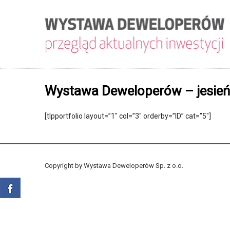
Wystawa Deweloperów – jesie
[tlpportfolio layout=”1″ col=”3″ orderby=”ID” cat=”5″]
Copyright by Wystawa Deweloperów Sp. z o.o.