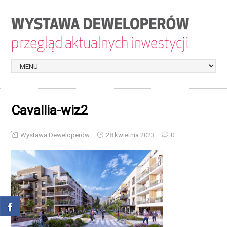
Cavallia-wiz2
Wystawa Deweloperów
28 kwietnia 2023
0