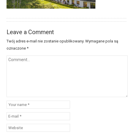
Leave a Comment
Twój adres e-mail nie zostanie opublikowany.
Wymagane pola są
oznaczone
*