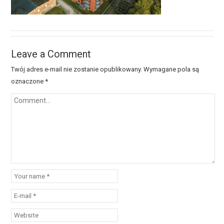
Leave a Comment
Twój adres e-mail nie zostanie opublikowany.
Wymagane pola są
oznaczone
*