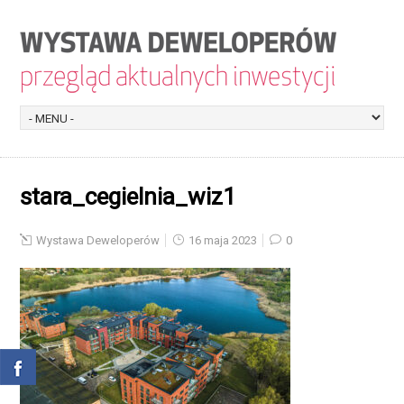
stara_cegielnia_wiz1
Wystawa Deweloperów
16 maja 2023
0