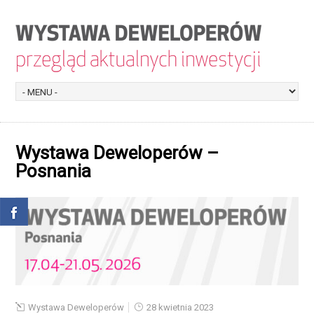
Wystawa Deweloperów –
Posnania
Wystawa Deweloperów
28 kwietnia 2023