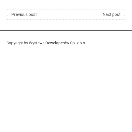
← Previous post
Next post →
Copyright by Wystawa Deweloperów Sp. z o.o.